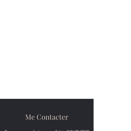
Sylvie COUTURIER
Psychologue -
Psychothérapeute
Salon de Provence
-
L'Isle sur la
Sorgue
Thérapie comportementale et
cognitive TCC
EMDR - Thérapie de soutien
Enfant - Adolescents - Adulte -
Couple
Me Contacter