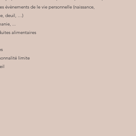
des évènements de le vie personnelle (naissance,
e, deuil, …)
nie, ...
uites alimentaires
es
sonnalité limite
eil