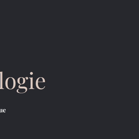
logie
gue