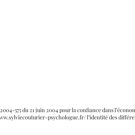
Accueil
Qui suis-
 n° 2004-575 du 21 juin 2004 pour la confiance dans l’écono
www.sylviecouturier-psychologue.fr/
l’identité des différ
: