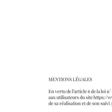
Sylvie COUTURIER
Psychologue - Psychothérapeute
Salon de Provence
-
L'Isle sur la Sorgue
Thérapie comportementale et cognitive TCC
EMDR - Thérapie de soutien
Enfant - Adolescents - Adulte - Couple
MENTIONS LÉGALES
En vertu de l’article 6 de la loi
aux utilisateurs du site
https://
de sa réalisation et de son suivi 