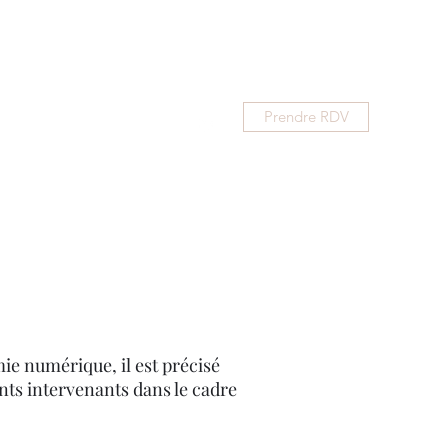
Prendre RDV
je?
TCC
EMDR
Plus
mie numérique, il est précisé
ents intervenants dans le cadre