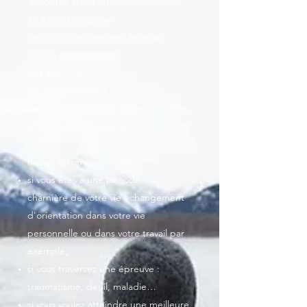
difficultés afin d’atteindre un mieux-
être psychologique.
Ces difficultés peuvent être de
l’ordre de la pensée,
des sentiments ou
du comportement (stress,
dépression, pensées obsessionnelles,
phobies, addictions…).
Il vous accompagne aussi :
si vous êtes à une période
charnière de votre vie : changement
d'orientation dans votre vie
personnelle ou dans votre travail par
exemple,
si vous traversez une épreuve :
traumatisme, deuil, maladie…
si vous voulez atteindre une meilleure