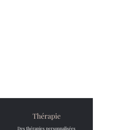
Sylvie COUTURIER
Psychologue -
Psychothérapeute
Salon de Provence
-
L'Isle sur la
Sorgue
Thérapie comportementale et
cognitive TCC
EMDR - Thérapie de soutien
Enfant - Adolescents - Adulte -
Couple
Thérapie
Des thérapies personnalisées