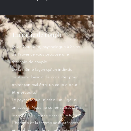
Thérapie de couple
Sylvie Couturier, psychologue à Salon
de Provence vous propose une
thérapie de couple.
De la même façon qu'un individu
peut avoir besoin de consulter pour
traiter son mal être, un couple peut
être secouru.
Le psychologue, n'est ni un juge, ni
un avocat. Nous ne sommes pas dans
le cadre du qui a raison ou qui a tort.
L'homme et la femme sont présents
ensembles lors de la consultation. Le