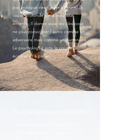
psychologue vient aider à trouver la
cause profonde de la mauvaise
entente. Il donne aussi les clés pour
ne plus considérer l'autre comme un
adversaire mais comme un partenaire.
Le psychologue aide le couple à
écouter et à parler.
Prendre RDV
Psychologue pour adultes
Le psychologue pour adulte vous
aide à identifier et à soigner vos